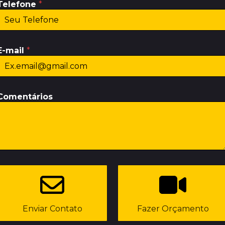
Telefone
*
E-mail
*
Comentários
Enviar Contato
Fazer Orçamento