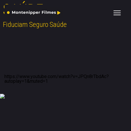
SAÚDE
Fiduciam Seguro Saúde
https://www.youtube.com/watch?v=JPQn8rTbdAc?
autoplay=1&muted=1