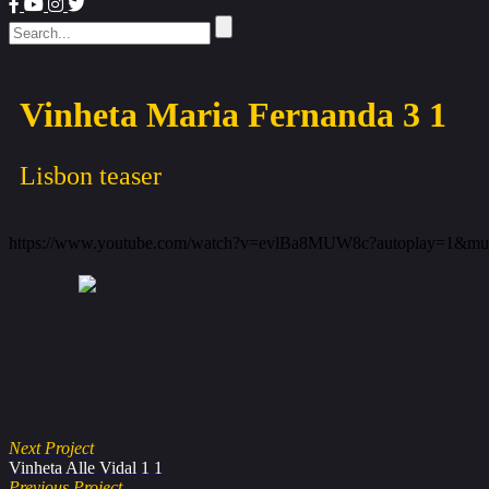
Vinheta Maria Fernanda 3 1
Lisbon teaser
https://www.youtube.com/watch?v=evlBa8MUW8c?autoplay=1&mu
Next Project
Vinheta Alle Vidal 1 1
Previous Project